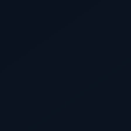
发布评论
暂时没有评论，来抢沙发吧~
关注我们