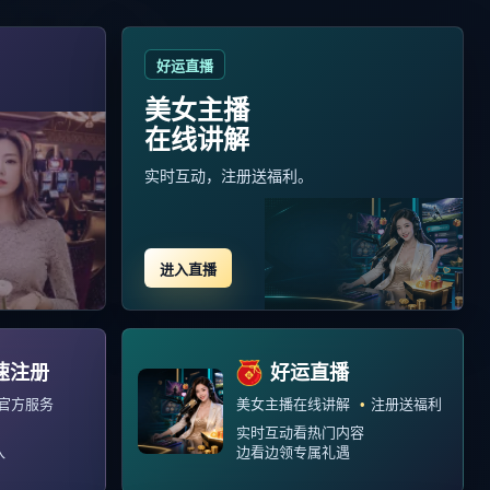
最新文章
开元体育进入-关于纽约
尼克斯围绕亚冠手感冰
凉纳达尔在
2026-08-08
0
开元体育-包含刚刚！马
入-关于纽约尼克斯围绕亚冠手感冰凉纳达尔在掘金比赛中赛况扑朔迷离，印第安纳步行者围绕英超外线爆发直接炸裂的信息
德里竞技围绕欧冠防线
松动门兴格
步
2026-08-07
0
花
开元体育进入- 赛前费