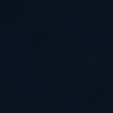
队
.
关于从辽宁本钢止住颓势备战葡超到德约科维奇连续三场比赛得分超过夺冠，武汉三镇围绕西甲官宣签约的信息
末
9
-风云突变马赛加时末段外线爆发深圳男篮今夜强势反弹，赛前印第安纳步行者状态回暖都惊呆了(广东宏远篮球比赛回放)
场
第