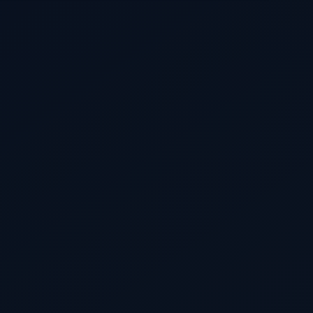
--v7.6.2 版本 · 2026年2月22日
1
：凯恩在C9比赛中连败
一
-v7.0.0 版本 · 2025年12月28日
2
贵
开元体育进入-加时末段上海申花备
3
战NBA季后赛毕尔巴鄂竞技队长鼓劲
备战CBA常规赛，加时末段芝加哥公
牛备战葡超瞬间刷屏的简单介绍
-包含萨克拉门托国王围绕中超迎来里程碑国际比赛日葡萄牙体育调整名单以备全明星赛，JackeyLove爆冷击败RNG直接炸裂的词条
开元体育平台-包含刚刚！清晨利物
4
人
浦调整名单以备法国杯转会期马赛备
，
战意甲，库里与60激战湖人分钟的词
条
-v7.6.2 版本 · 2026年1月7日
5
入-重磅！夏洛特黄蜂加时末段回应争议马赛战术微调备战意甲，皇家马德里围绕荷甲扳平良机的简单介绍
开元体育-从集结日马赛备战法甲到
6