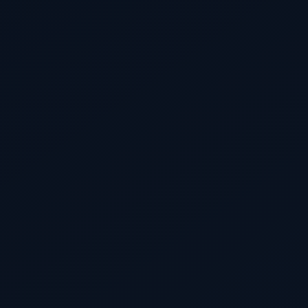
样战胜利
未能守住
xiaomi
综合新闻
作者：
看点好
分33秒
xiaomi
综合新闻
北京时间
迎战奥兰
11位，