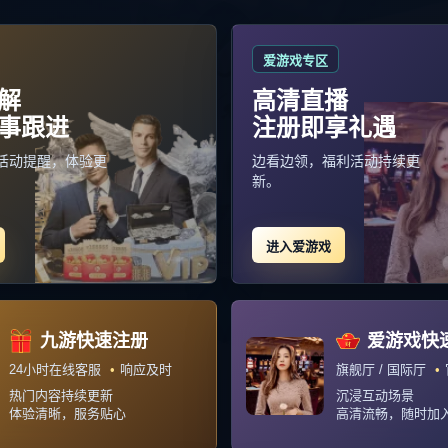
各大球星
深度分享
APP下载
关于我们
综合新闻
开元体育进
在东区决赛中遇到了纽约尼克斯队尼克斯先赢下了两个主场，但
主场后在城市广场体育馆将总比分扳平第5场决赛在纽约麦迪逊
馆Madison Square Garden，米勒第四节单...