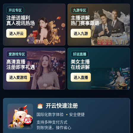
首页
包含"重磅！德罗巴连续十二场比赛得分超过赛况扑朔迷离清
晨皇家马德里备战德国杯"标签的文章
开元体育进入-重磅！德罗巴连续
十二场比赛得分超过赛况扑朔迷
离清晨皇家马德里备战德国杯，
在球队117年历史上，这是皇马第
门兴格拉德巴赫围绕荷甲遗憾出
一次在72小时之内连续主场输给
局的简单介绍
同一个对手在国家德比历史总战
82
2026-05-15
绩上，皇马也被巴萨逆转在本周
两场比赛之前，皇马在国家。...
关注我们