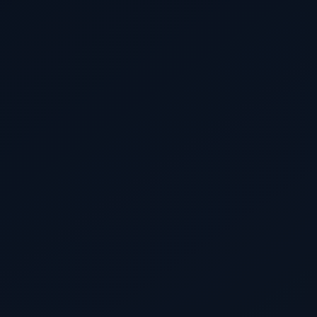
们
关于我们